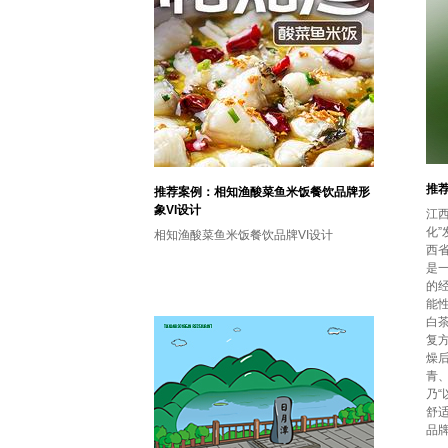
推
推荐案例：相知渔酸菜鱼米饭餐饮品牌形
象VI设计
江
化”
相知渔酸菜鱼米饭餐饮品牌VI设计
西省
是
的
能
白
复
燥
青
乃
舒适
品