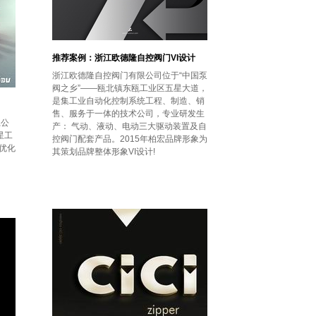
推荐案例：浙江欧德隆自控阀门VI设计
浙江欧德隆自控阀门有限公司位于“中国泵
阀之乡”——瓯北镇东瓯工业区五星大道，
是集工业自动化控制系统工程、制造、销
售、服务于一体的技术公司，专业研发生
,公
产： 气动、液动、电动三大驱动装置及自
星工
控阀门配套产品。2015年柏宏品牌形象为
优化
其策划品牌整体形象VI设计!