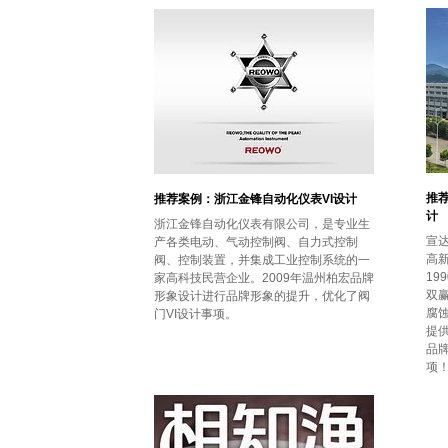
推
推荐案例：浙江金锋自动化仪表VI设计
计
浙江金锋自动化仪表有限公司，是专业生
宣
产各类电动、气动控制阀、自力式控制
高
阀、控制装置，并集成工业控制系统的一
19
家高科技民营企业。2009年温州柏宏品牌
双
形象设计进行品牌形象的提升，优化了阀
腐
门VI设计事项。
提供
品
项