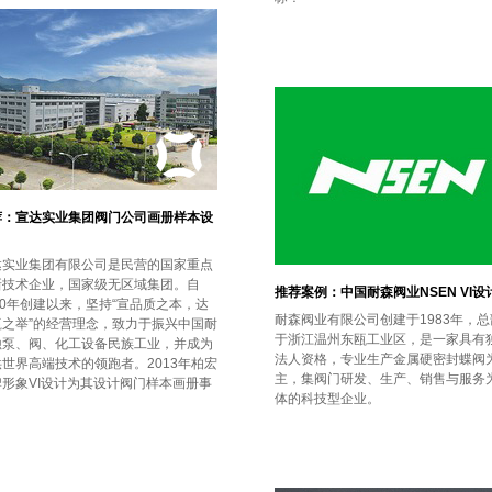
荐：宣达实业集团阀门公司画册样本设
达实业集团有限公司是民营的国家重点
新技术企业，国家级无区域集团。自
推荐案例：中国耐森阀业NSEN VI设
90年创建以来，坚持“宣品质之本，达
耐森阀业有限公司创建于1983年，总
赢之举”的经营理念，致力于振兴中国耐
于浙江温州东瓯工业区，是一家具有
蚀泵、阀、化工设备民族工业，并成为
法人资格，专业生产金属硬密封蝶阀
世界高端技术的领跑者。2013年柏宏
主，集阀门研发、生产、销售与服务
牌形象VI设计为其设计阀门样本画册事
体的科技型企业。
！