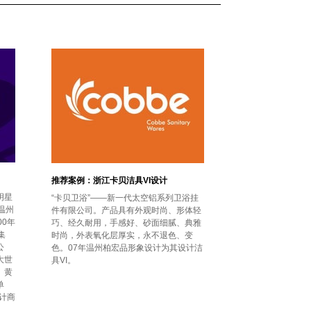
推荐案例：浙江卡贝洁具VI设计
明星
“卡贝卫浴”——新一代太空铝系列卫浴挂
温州
件有限公司。产品具有外观时尚、形体轻
0年
巧、经久耐用，手感好、砂面细腻、典雅
集
时尚，外表氧化层厚实，永不退色、变
公
色。07年温州柏宏品形象设计为其设计洁
大世
具VI。
、黄
单
计商