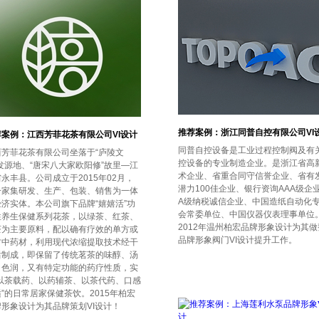
推荐案例：浙江同普自控有限公司VI
荐案例：江西芳菲花茶有限公司VI设计
同普自控设备是工业过程控制阀及有
西芳菲花茶有限公司坐落于“庐陵文
控设备的专业制造企业。是浙江省高
发源地、“唐宋八大家欧阳修”故里—江
术企业、省重合同守信誉企业、省有
永丰县。公司成立于2015年02月，
潜力100佳企业、银行资询AAA级企
一家集研发、生产、包装、销售为一体
A级纳税诚信企业、中国造纸自动化
经济实体。本公司旗下品牌“嬉嬉活”功
会常委单位、中国仪器仪表理事单位
性养生保健系列花茶，以绿茶、红茶、
2012年温州柏宏品牌形象设计为其做
茶为主要原料，配以确有疗效的单方或
品牌形象阀门VI设计提升工作。
方中药材，利用现代浓缩提取技术经干
后制成，即保留了传统茗茶的味醇、汤
、色润，又有特定功能的药疗性质，实
“以茶载药、以药辅茶、以茶代药、口感
”的日常居家保健茶饮。2015年柏宏
牌形象设计为其品牌策划VI设计！