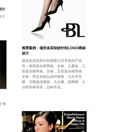
设计
设计
推荐案例：瑞安余宾轻纺针织LOGO/商标
设计
瑞安余宾轻纺针织有限公司开发的产品
有：单双装全棉男袜、女袜、儿童袜，三
双装全棉男袜、女袜，五双装全棉男袜、
女袜，男女丝袜以及时装袜，九分羊毛
裤，天鹅绒连裤袜、九分裤、踩脚裤、七
分时尚裤等等，品种齐全。
上海