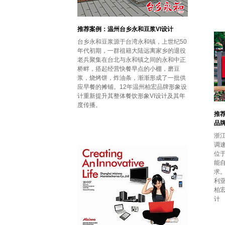
推荐案例：温州台乡永和豆浆VI设计
台乡永和豆浆源于台湾永和镇，上世纪50
年代初期，一群祖籍大陆远离家乡的退役
老兵聚集在台北与永和镇之间的永和中正
桥畔，搭起经营快餐早点的小棚，磨豆
浆，烧烤饼，炸油条，渐渐形成了一批供
应早餐的摊铺。12年温州柏宏品牌形象设
计重新提升其整体餐饮形象VI设计及其年
度传播。
推
品牌
浙
调
位
能
求
利亚
柏
计