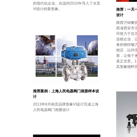
的现代化企业。在温州2010年导入了水泵
VI设计的新形象。
推荐：一天一
设计
陕西万锦餐
西省西安市
司致力于在
连锁企业，
食的独特魅力
锁店，以环
善，让每个
真正含意。1
其形象物料
推荐案例：上海人民电器阀门画册样本设
计
2013年8月柏宏品牌形象VI设计完成上海
人民电器阀门画册设计