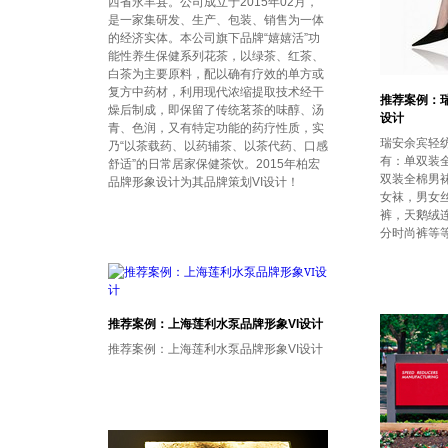
西省永丰县。公司成立于2015年02月，
是一家集研发、生产、包装、销售为一体
的经济实体。本公司旗下品牌“嬉嬉活”功
能性养生保健系列花茶，以绿茶、红茶、
白茶为主要原料，配以确有疗效的单方或
复方中药材，利用现代浓缩提取技术经干
推荐案例：瑞
燥后制成，即保留了传统茗茶的味醇、汤
设计
青、色润，又有特定功能的药疗性质，实
瑞安余宾轻
乃“以茶载药、以药辅茶、以茶代药、口感
有：单双装
舒适”的日常居家保健茶饮。2015年柏宏
双装全棉男
品牌形象设计为其品牌策划VI设计！
女袜，男女
裤，天鹅绒
分时尚裤等
推荐案例：上海莲利水泵品牌形象VI设计
推荐案例：上海莲利水泵品牌形象VI设计