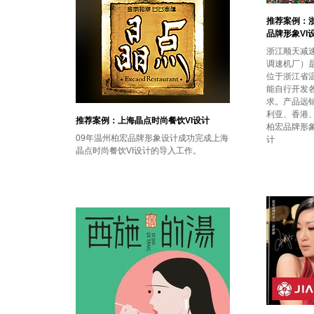
推荐案例：
品牌形象VI
浙江顺天减
调速机厂）
位于浙江省
能自行开发
求。产品远
利亚、香港、
推荐案例：上海晶点时尚餐饮VI设计
柏宏品牌形象
09年温州柏宏品牌形象设计成功完成上海
计
晶点时尚餐饮VI设计的导入工作。