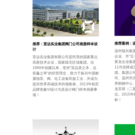
推荐案例：
推荐：宣达实业集团阀门公司画册样本设
计
温州瑞兴集
企业、市“五
宣达实业集团有限公司是民营的国家重点
黄龙企业集团
高新技术企业，国家级无区域集团。自
12月挂牌
1990年创建以来，坚持“宣品质之本，达
团。集团公
双赢之举”的经营理念，致力于振兴中国耐
司、温州市
腐蚀泵、阀、化工设备民族工业，并成为
界购物中心
提供世界高端技术的领跑者。2013年柏宏
龙宾馆（二
品牌形象VI设计为其设计阀门样本画册事
位。2015
项！
标！